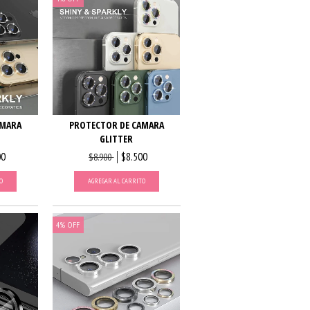
AMARA
PROTECTOR DE CAMARA
GLITTER
00
$8.500
$8.900
O
AGREGAR AL CARRITO
4
%
OFF