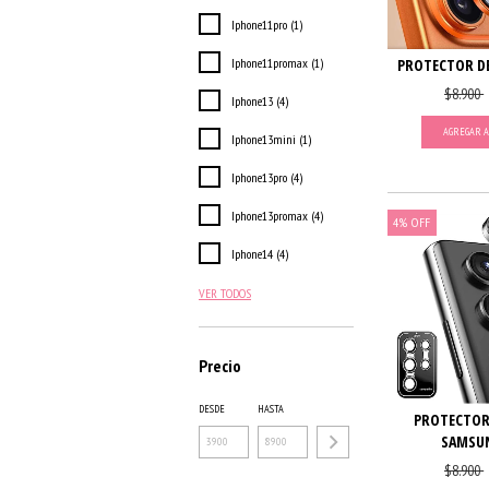
Iphone11pro (1)
Iphone11promax (1)
PROTECTOR DE
$8.900
Iphone13 (4)
AGREGAR A
Iphone13mini (1)
Iphone13pro (4)
Iphone13promax (4)
4
%
OFF
Iphone14 (4)
VER TODOS
Precio
DESDE
HASTA
PROTECTOR
SAMSUN
$8.900