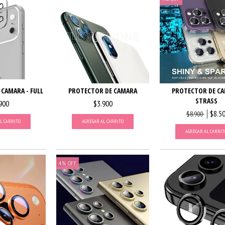
CAMARA - FULL
PROTECTOR DE CAMARA
PROTECTOR DE C
STRASS
900
$3.900
$8.5
$8.900
L CARRITO
AGREGAR AL CARRITO
AGREGAR AL CARRIT
4
%
OFF