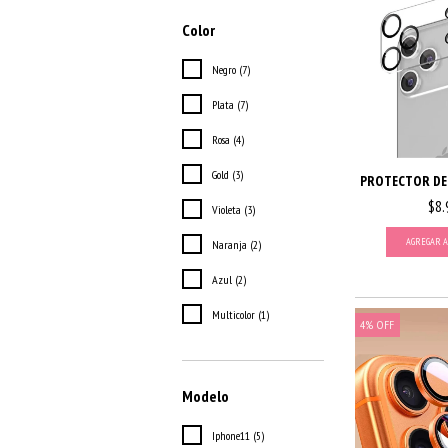
Color
Negro (7)
Plata (7)
Rosa (4)
Gold (3)
PROTECTOR DE 
$8.
Violeta (3)
AGREGAR A
Naranja (2)
Azul (2)
Multicolor (1)
4
%
OFF
Modelo
Iphone11 (5)