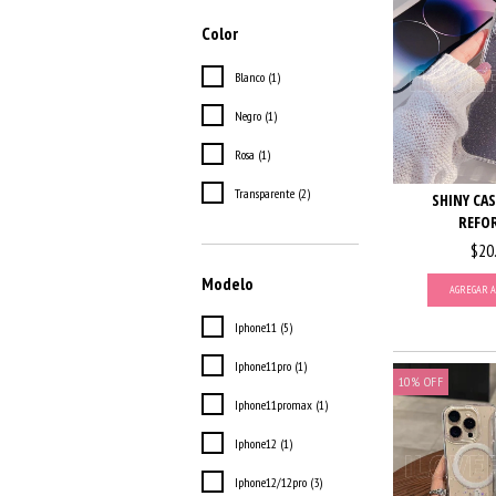
Color
Blanco (1)
Negro (1)
Rosa (1)
Transparente (2)
SHINY CAS
REFO
$20
Modelo
AGREGAR A
Iphone11 (5)
Iphone11pro (1)
10
%
OFF
Iphone11promax (1)
Iphone12 (1)
Iphone12/12pro (3)