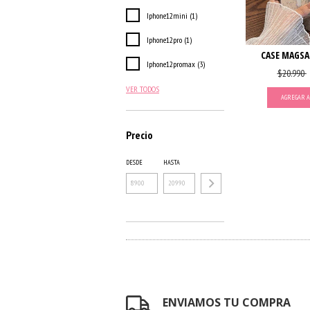
Iphone12mini (1)
Iphone12pro (1)
CASE MAGSAF
Iphone12promax (3)
$20.990
VER TODOS
AGREGAR A
Precio
DESDE
HASTA
ENVIAMOS TU COMPRA