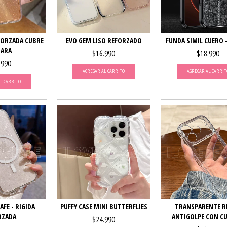
FORZADA CUBRE
EVO GEM LISO REFORZADO
FUNDA SIMIL CUERO 
ARA
$16.990
$18.990
.990
AGREGAR AL CARRITO
AGREGAR AL CARRIT
L CARRITO
PUFFY CASE MINI BUTTERFLIES
TRANSPARENTE R
FE - RIGIDA
ANTIGOLPE CON CU
RZADA
$24.990