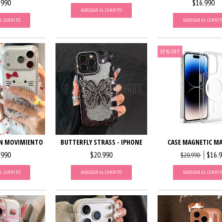
$16.990
.990
AGREGAR AL CARRITO
AGREGAR AL CARRIT
L CARRITO
19
%
OFF
ON MOVIMIENTO
BUTTERFLY STRASS - IPHONE
CASE MAGNETIC M
.990
$20.990
$16.
$20.990
L CARRITO
AGREGAR AL CARRITO
AGREGAR AL CARRIT