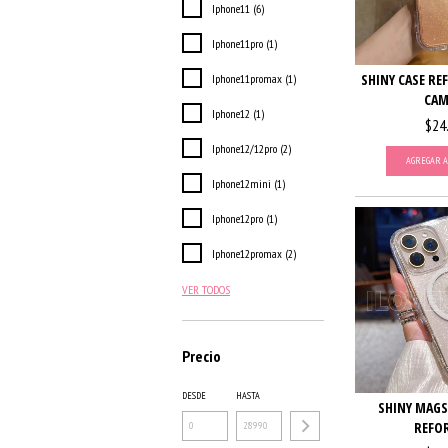
Iphone11 (6)
Iphone11pro (1)
SHINY CASE RE
Iphone11promax (1)
CAM
Iphone12 (1)
$24
Iphone12/12pro (2)
AGREGAR A
Iphone12mini (1)
Iphone12pro (1)
Iphone12promax (2)
VER TODOS
Precio
DESDE
HASTA
SHINY MAGSA
REFO