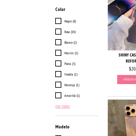
Color
Negro (8)
Rosa (10)
Blanco (2)
Marrón (5)
SHINY CAS
REFO
Plata (3)
$20
Violeta (1)
AGREGAR A
Naranja (1)
Amarillo (1)
VER TODOS
Modelo