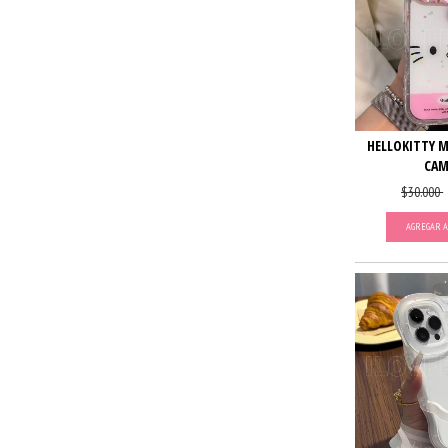
HELLOKITTY 
CAM
$30.000
AGREGAR A