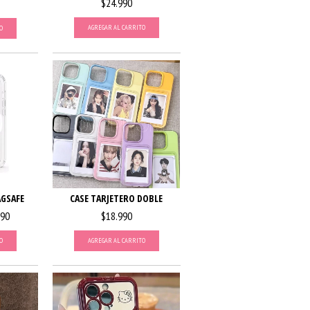
$24.990
AGREGAR AL CARRITO
O
AGSAFE
CASE TARJETERO DOBLE
990
$18.990
O
AGREGAR AL CARRITO