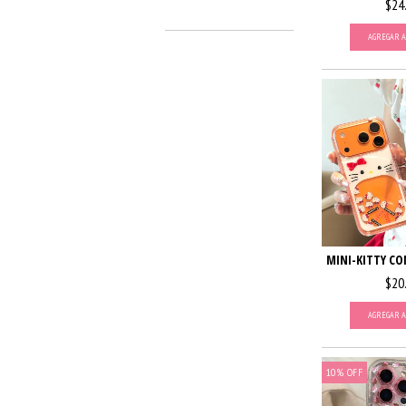
$24
AGREGAR A
MINI-KITTY C
$20
AGREGAR A
10
%
OFF