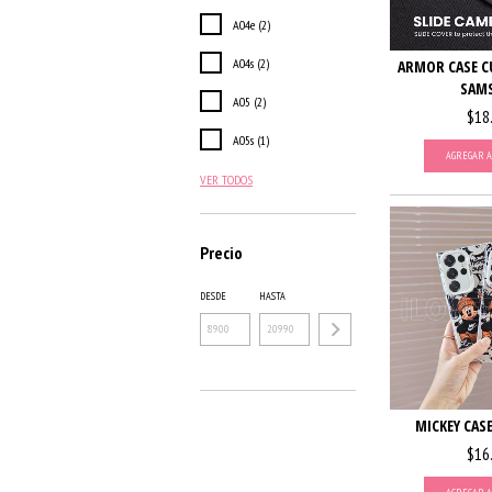
A04e (2)
A04s (2)
ARMOR CASE C
SAM
A05 (2)
$18
A05s (1)
AGREGAR A
VER TODOS
Precio
DESDE
HASTA
MICKEY CAS
$16