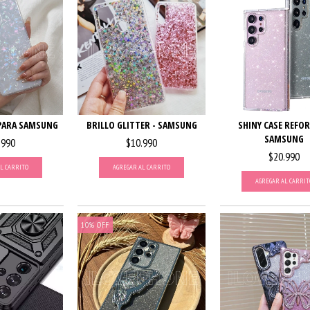
PARA SAMSUNG
BRILLO GLITTER - SAMSUNG
SHINY CASE REFO
SAMSUNG
.990
$10.990
$20.990
L CARRITO
AGREGAR AL CARRITO
AGREGAR AL CARRIT
10
%
OFF