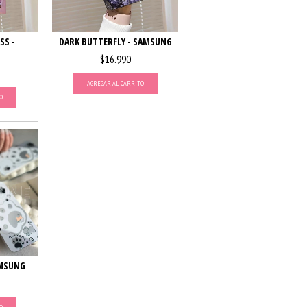
SS -
DARK BUTTERFLY - SAMSUNG
$16.990
AGREGAR AL CARRITO
O
AMSUNG