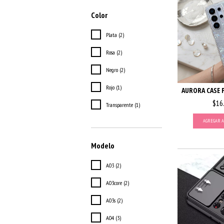
Color
Plata (2)
Rosa (2)
Negro (2)
Rojo (1)
AURORA CASE 
$16
Transparente (1)
AGREGAR A
Modelo
A03 (2)
A03core (2)
A03s (2)
A04 (3)