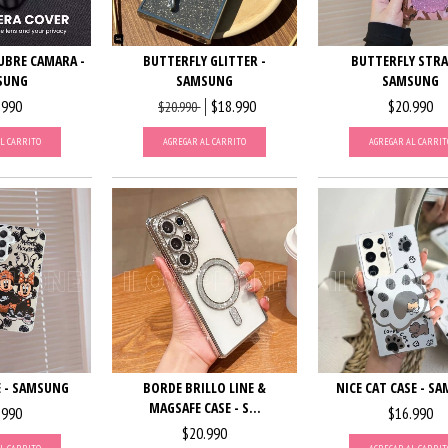
UBRE CAMARA -
BUTTERFLY STRA
BUTTERFLY GLITTER -
SUNG
SAMSUNG
SAMSUNG
.990
$20.990
$18.990
$20.990
L CARRITO
AGREGAR AL CARRIT
AGREGAR AL CARRITO
E - SAMSUNG
BORDE BRILLO LINE &
NICE CAT CASE - S
MAGSAFE CASE - S...
.990
$16.990
$20.990