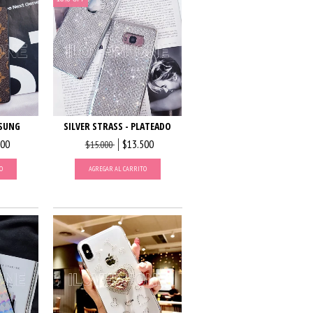
SUNG
SILVER STRASS - PLATEADO
500
$13.500
$15.000
O
AGREGAR AL CARRITO