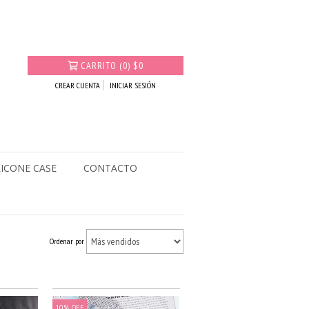
CARRITO
(
0
)
$0
CREAR CUENTA
INICIAR SESIÓN
LICONE CASE
CONTACTO
Ordenar por
10
%
OFF