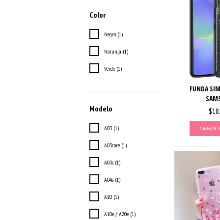
Color
Negro (1)
Naranja (1)
Verde (1)
FUNDA SIM
SAM
Modelo
$18
A03 (1)
AGREGAR A
A03core (1)
A03s (1)
A04s (1)
A10 (1)
A10e / A20e (1)