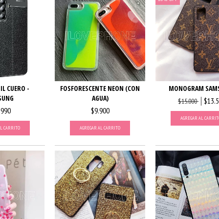
IL CUERO -
FOSFORESCENTE NEON (CON
MONOGRAM SAM
SUNG
AGUA)
$13.
$15.000
.990
$9.900
AGREGAR AL CARRIT
L CARRITO
AGREGAR AL CARRITO