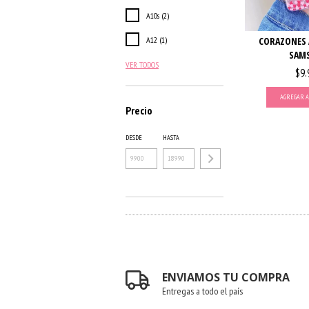
A10s (2)
A12 (1)
CORAZONES 
SAM
VER TODOS
$9.
AGREGAR A
Precio
DESDE
HASTA
ENVIAMOS TU COMPRA
Entregas a todo el país