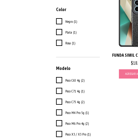
Color
Negro (1)
Plata (1)
Rosa (1)
FUNDA SIMIL C
$18
Modelo
AGREGAR A
Poco C65 4g (2)
Poco C71 4g (1)
Poco C75 4g (2)
Poco M4 Pro 5g (1)
Poco M6 Pro 4g (2)
Poco X3 / X3 Pro (1)