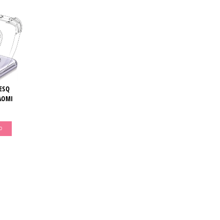
ESQ
AOMI
O