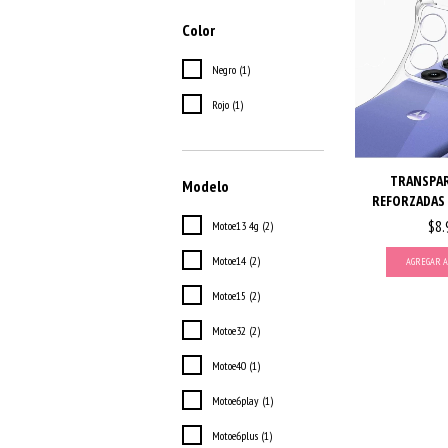
Color
Negro (1)
Rojo (1)
TRANSPAR
Modelo
REFORZADAS
$8.
Motoe13 4g (2)
Motoe14 (2)
AGREGAR A
Motoe15 (2)
Motoe32 (2)
Motoe40 (1)
Motoe6play (1)
Motoe6plus (1)